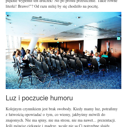
pięknie wypełnił ten druczek! No po prostu prześlicznie. Takie równe
literki! Brawo!"? Od razu milej by się chodziło na pocztę.
Luz i poczucie humoru
Kolejnym czynnikiem jest brak swobody. Kiedy mamy luz, potrafimy
z łatwością opowiadać o tym, co wiemy, jakbyśmy mówili do
znajomych. Nie ma spiny, nie ma stresu, nie ma nawet... prezentacji.
Jeśli mówisz ciekawie i mądrze, wcale nie są Ci potrzebne slajdy.