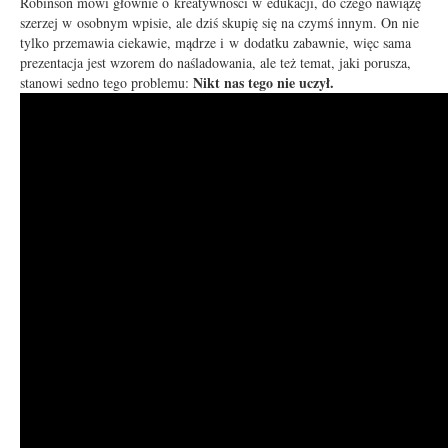
Robinson mówi głównie o kreatywności w edukacji, do czego nawiążę
szerzej w osobnym wpisie, ale dziś skupię się na czymś innym. On nie
tylko przemawia ciekawie, mądrze i w dodatku zabawnie, więc sama
prezentacja jest wzorem do naśladowania, ale też temat, jaki porusza,
Nikt nas tego nie uczył.
stanowi sedno tego problemu: