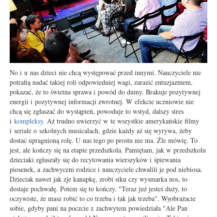
No i u nas dzieci nie chcą występować przed innymi. Nauczyciele nie
potrafią nadać takiej roli odpowiedniej wagi, zarazić entuzjazmem,
pokazać, że to świetna sprawa i powód do dumy. Brakuje pozytywnej
energii i pozytywnej informacji zwrotnej. W efekcie uczniowie nie
chcą się zgłaszać do wystąpień, powoduje to wstyd, dalszy stres
i
kompleksy
. Aż trudno uwierzyć w te wszystkie amerykańskie filmy
i seriale o szkolnych musicalach, gdzie każdy aż się wyrywa, żeby
dostać upragnioną rolę. U nas tego po prostu nie ma. Źle mówię. To
jest, ale kończy się na etapie przedszkola. Pamiętam, jak w przedszkolu
dzieciaki zgłaszały się do recytowania wierszyków i śpiewania
piosenek, a zachwyceni rodzice i nauczyciele chwalili je pod niebiosa.
Dzieciak nawet jak zje kanapkę, zrobi siku czy wysmarka nos, to
dostaje pochwałę. Potem się to kończy. "Teraz już jesteś duży, to
oczywiste, że masz robić to co trzeba i tak jak trzeba". Wyobrażacie
sobie, gdyby pani na poczcie z zachwytem powiedziała "Ale Pan