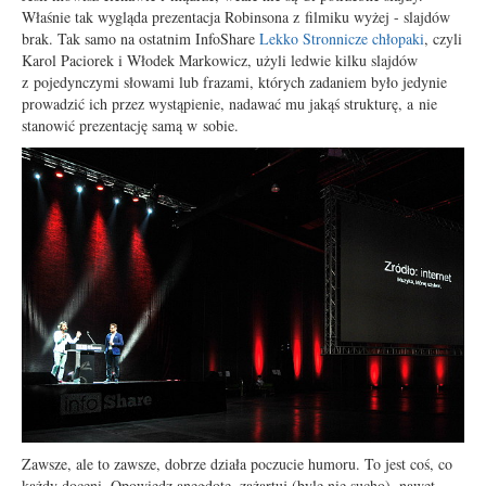
Właśnie tak wygląda prezentacja Robinsona z filmiku wyżej - slajdów
brak. Tak samo na ostatnim InfoShare
Lekko Stronnicze chłopaki
, czyli
Karol Paciorek i Włodek Markowicz, użyli ledwie kilku slajdów
z pojedynczymi słowami lub frazami, których zadaniem było jedynie
prowadzić ich przez wystąpienie, nadawać mu jakąś strukturę, a nie
stanowić prezentację samą w sobie.
Zawsze, ale to zawsze, dobrze działa poczucie humoru. To jest coś, co
każdy doceni. Opowiedz anegdotę, zażartuj (byle nie sucho), nawet