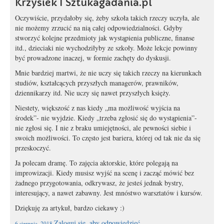
Krzysiek I Sztukagadania.pl
Oczywiście, przydałoby się, żeby szkoła takich rzeczy uczyła, ale
nie możemy zrzucić na nią całej odpowiedzialności. Gdyby
stworzyć kolejne przedmioty jak wystąpienia publiczne, finanse
itd., dzieciaki nie wychodziłyby ze szkoły. Może lekcje powinny
być prowadzone inaczej, w formie zachęty do dyskusji.
Mnie bardziej martwi, że nie uczy się takich rzeczy na kierunkach
studiów, kształcących przyszłych managerów, prawników,
dziennikarzy itd. Nie uczy się nawet przyszłych księży.
Niestety, większość z nas kiedy „ma możliwość wyjścia na
środek”- nie wyjdzie. Kiedy „trzeba zgłosić się do wystąpienia”-
nie zgłosi się. I nie z braku umiejętności, ale pewności siebie i
swoich możliwości. To często jest bariera, której od tak nie da się
przeskoczyć.
Ja polecam dramę. To zajęcia aktorskie, które polegają na
improwizacji. Kiedy musisz wyjść na scenę i zacząć mówić bez
żadnego przygotowania, odkrywasz, że jesteś jednak bystry,
interesujący, a nawet zabawny. Jest mnóstwo warsztatów i kursów.
Dziękuję za artykuł, bardzo ciekawy :)
Zaloguj się, aby odpowiedzieć
6 sierpnia, 2018