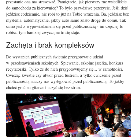
przestanie ona nas stresować. Pamiętacie, jak pierwszy raz wsiedliście
do samochodu za kierownicę? To było prawdziwe przeżycie. Jeśli dziś
jeździsz codziennie, nie robi to już na Tobie wrażenia. Ba, jeździsz bez
myślenia, automatycznie, jakby auto samo znało drogę do domu. Tak
samo jest z wypowiadaniem się przed publicznością - im częściej to
robisz, tym bardziej zwyczajne to się staje.
Zachęta i brak kompleksów
Do wystąpień publicznych świetnie przygotowuje udział
w przedstawieniach szkolnych. Śpiewanie, szkolne jasełka, konkurs
recytatorski. Tylko że do nich przygotowujemy się... w samotności.
Ćwicząc kwestie czy utwór przed lustrem, a tylko ćwiczenie przed
publicznością nauczy nas występować przed publicznością. To jakby
chcieć grać na gitarze i uczyć się bez strun.