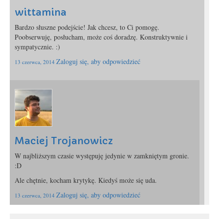
wittamina
Bardzo słuszne podejście! Jak chcesz, to Ci pomogę.
Poobserwuję, posłucham, może coś doradzę. Konstruktywnie i
sympatycznie. :)
Zaloguj się, aby odpowiedzieć
13 czerwca, 2014
Maciej Trojanowicz
W najbliższym czasie występuję jedynie w zamkniętym gronie.
:D
Ale chętnie, kocham krytykę. Kiedyś może się uda.
Zaloguj się, aby odpowiedzieć
13 czerwca, 2014