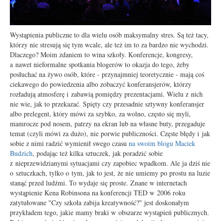
Wystąpienia publiczne to dla wielu osób maksymalny stres. Są też tacy,
którzy nie stresują się tym wcale, ale też im to za bardzo nie wychodzi.
Dlaczego? Moim zdaniem to wina szkoły.
Konferencje, kongresy,
a nawet nieformalne spotkania blogerów to okazja do tego, żeby
posłuchać na żywo osób, które - przynajmniej teoretycznie - mają coś
ciekawego do powiedzenia albo zobaczyć konferansjerów, którzy
rozładują atmosferę i zabawią pomiędzy prezentacjami. Wielu z nich
nie wie, jak to przekazać. Spięty czy przesadnie sztywny konferansjer
albo prelegent, który mówi za szybko, za wolno, często się myli,
mamrocze pod nosem, patrzy na ekran lub na własne buty, przegaduje
temat (czyli mówi za dużo), nie porwie publiczności. Częste błędy i jak
sobie z nimi radzić wymienił swego czasu
na swoim blogu Maciek
Budzich
, podając też kilka sztuczek, jak poradzić sobie
z nieprzewidzianymi sytuacjami czy zapobiec wpadkom. Ale ja dziś nie
o sztuczkach, tylko o tym, jak to jest, że nie umiemy po prostu na luzie
stanąć przed ludźmi. To wydaje się proste. Znane w internetach
wystąpienie Kena Robinsona na konferencji TED w 2006 roku
zatytułowane "Czy szkoła zabija kreatywność?" jest doskonałym
przykładem tego, jakie mamy braki w obszarze wystąpień publicznych.