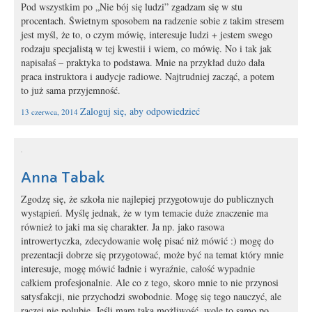
Pod wszystkim po „Nie bój się ludzi” zgadzam się w stu
procentach. Świetnym sposobem na radzenie sobie z takim stresem
jest myśl, że to, o czym mówię, interesuje ludzi + jestem swego
rodzaju specjalistą w tej kwestii i wiem, co mówię. No i tak jak
napisałaś – praktyka to podstawa. Mnie na przykład dużo dała
praca instruktora i audycje radiowe. Najtrudniej zacząć, a potem
to już sama przyjemność.
Zaloguj się, aby odpowiedzieć
13 czerwca, 2014
Anna Tabak
Zgodzę się, że szkoła nie najlepiej przygotowuje do publicznych
wystąpień. Myślę jednak, że w tym temacie duże znaczenie ma
również to jaki ma się charakter. Ja np. jako rasowa
introwertyczka, zdecydowanie wolę pisać niż mówić :) mogę do
prezentacji dobrze się przygotować, może być na temat który mnie
interesuje, mogę mówić ładnie i wyraźnie, całość wypadnie
całkiem profesjonalnie. Ale co z tego, skoro mnie to nie przynosi
satysfakcji, nie przychodzi swobodnie. Mogę się tego nauczyć, ale
raczej nie polubię. Jeśli mam taką możliwość, wolę to samo po