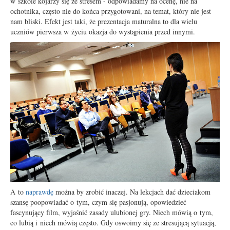
w szkole kojarzy się ze stresem - odpowiadamy na ocenę, nie na
ochotnika, często nie do końca przygotowani, na temat, który nie jest
nam bliski. Efekt jest taki, że prezentacja maturalna to dla wielu
uczniów pierwsza w życiu okazja do wystąpienia przed innymi.
A to
naprawdę
można by zrobić inaczej. Na lekcjach dać dzieciakom
szansę poopowiadać o tym, czym się pasjonują, opowiedzieć
fascynujący film, wyjaśnić zasady ulubionej gry. Niech mówią o tym,
co lubią i niech mówią często. Gdy oswoimy się ze stresującą sytuacją,