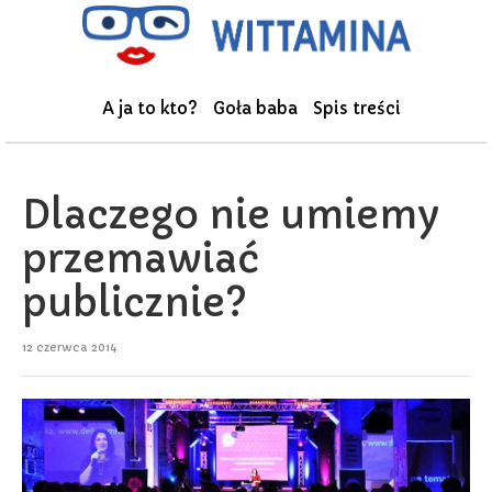
A ja to kto?
Goła baba
Spis treści
Dlaczego nie umiemy
przemawiać
publicznie?
12 czerwca 2014